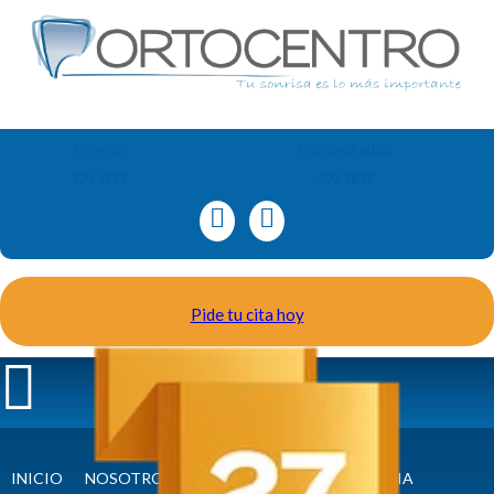
Pereira:
Dosquebradas:
324 4999
322 1818
Pide tu cita hoy
INICIO
NOSOTROS
ORTODONCIA Y ORTOPEDIA