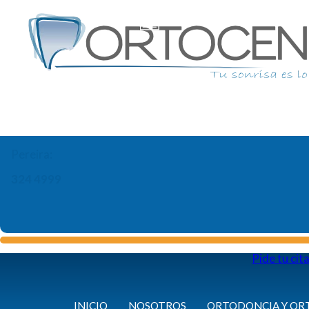
Pereira:
324 4999
Pide tu cit
INICIO
NOSOTROS
ORTODONCIA Y OR