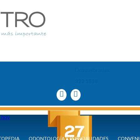
Dosquebradas:
322 1818
a hoy
TOPEDIA
ODONTOLOGÍA Y ESPECIALIDADES
CONVENI