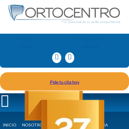
Pereira:
Dosquebradas:
324 4999
322 1818
Pide tu cita hoy
INICIO
NOSOTROS
ORTODONCIA Y ORTOPEDIA