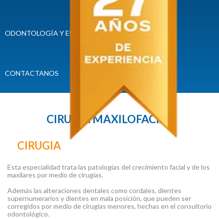
ODONTOLOGÍA Y ESPECIALIDADES
CONVENIOS
CONTACTANOS
CIRUGÍA MAXILOFACIAL
CIRUGIA
Esta especialidad trata las patologías del crecimiento facial y de los
maxilares por medio de cirugías.
Además las alteraciones dentales como cordales, dientes
supernumerarios y dientes en mala posición, que pueden ser
corregidos por medio de cirugías menores, hechas en el consultorio
odontológico.