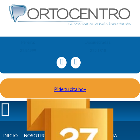
Pereira:
Dosquebradas:
324 4999
322 1818
Pide tu cita hoy
INICIO
NOSOTROS
ORTODONCIA Y ORTOPEDIA