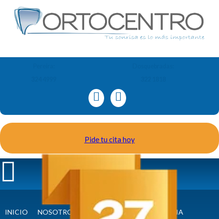
Pereira:
Dosquebradas:
324 4999
322 1818
Pide tu cita hoy
INICIO
NOSOTROS
ORTODONCIA Y ORTOPEDIA