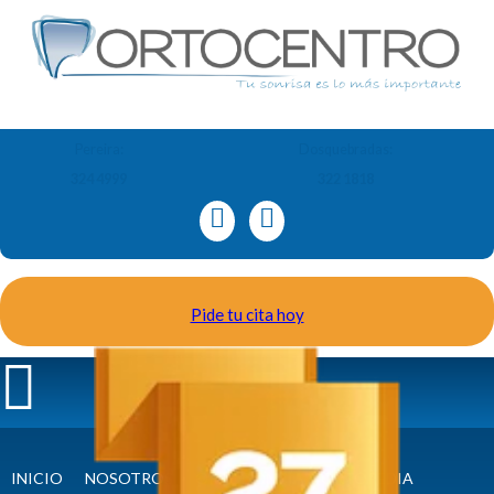
Pereira:
Dosquebradas:
324 4999
322 1818
Pide tu cita hoy
INICIO
NOSOTROS
ORTODONCIA Y ORTOPEDIA