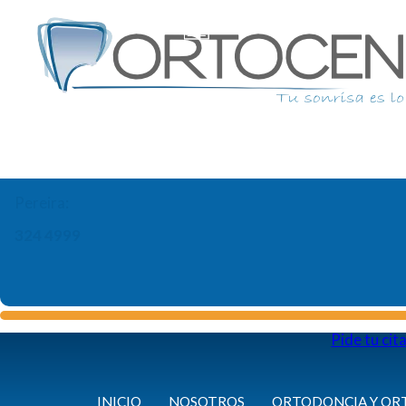
Pereira:
324 4999
Pide tu cit
INICIO
NOSOTROS
ORTODONCIA Y OR