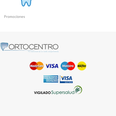
Promociones