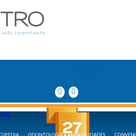
Dosquebradas:
322 1818
a hoy
TOPEDIA
ODONTOLOGÍA Y ESPECIALIDADES
CONVENI