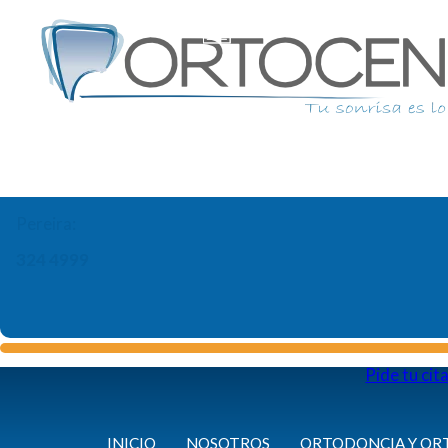
Pereira:
324 4999
Pide tu cit
INICIO
NOSOTROS
ORTODONCIA Y OR