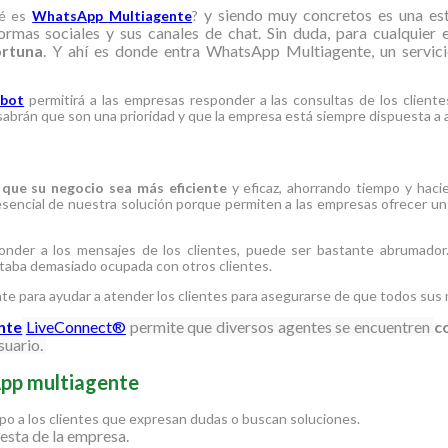
y siendo muy concretos es una estr
ué es
WhatsApp Multiagente
?
rmas sociales y sus canales de chat. Sin duda, para cualquier 
ortuna
. Y ahí es donde entra WhatsApp Multiagente, un servici
tbot
permitirá a las empresas responder a las consultas de los cliente
 sabrán que son una prioridad y que la empresa está siempre dispuesta a 
r
que su negocio sea más eficiente
y eficaz, ahorrando tiempo y haci
esencial de nuestra solución porque permiten a las empresas ofrecer u
nder a los mensajes de los clientes, puede ser bastante abrumador.
taba demasiado ocupada con otros clientes.
nte para ayudar a atender los clientes para asegurarse de que todos su
nte
LiveConnect®
permite que diversos agentes se encuentren
c
suario.
App multiagente
o a los clientes que expresan dudas o buscan soluciones.
uesta de la empresa.