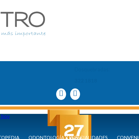
Dosquebradas:
322 1818
a hoy
TOPEDIA
ODONTOLOGÍA Y ESPECIALIDADES
CONVENI