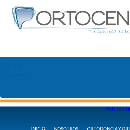
Pereira:
324 4999
Pide tu cit
INICIO
NOSOTROS
ORTODONCIA Y OR