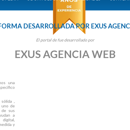
FORMA DESARROLLADA POR EXUS AGENC
El portal de fue desarrollado por
EXUS AGENCIA WEB
mos una
pecífico
sólida ,
a uno de
s de sus
ayudan a
digital,
medida y